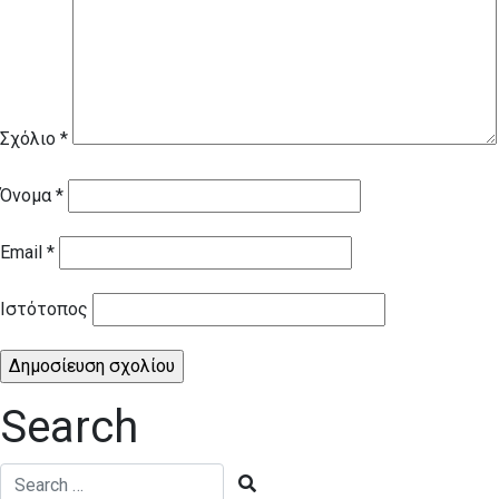
Σχόλιο
*
Όνομα
*
Email
*
Ιστότοπος
Search
rch