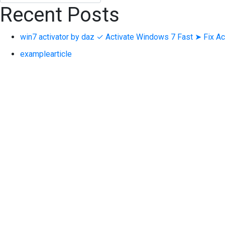
Recent Posts
win7 activator by daz ✓ Activate Windows 7 Fast ➤ Fix Ac
examplearticle
Χρήση του Microsoft Azure Blob Storage για την αποθήκ
HPE MSA 2052 Hybrid Flash Storage Bundle
NetApp E2812 12x4TB NL-SAS
Recent Comments
Archives
Ιανουάριος 2024
Ιούνιος 2019
Οκτώβριος 2018