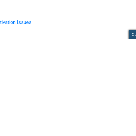
tivation Issues
C
ευση backup στο cloud