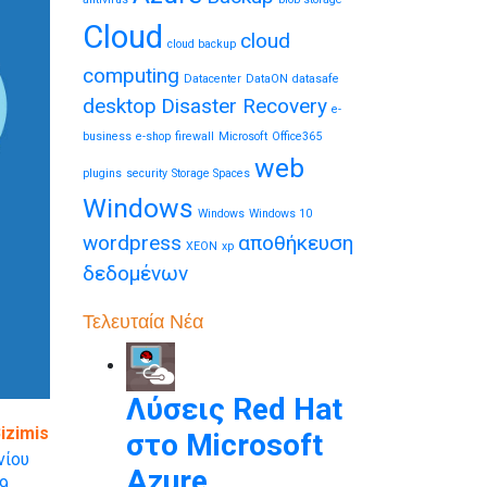
Cloud
cloud
cloud backup
computing
Datacenter
DataON
datasafe
desktop
Disaster Recovery
e-
business
e-shop
firewall
Microsoft
Office365
web
plugins
security
Storage Spaces
Windows
Windows
Windows 10
wordpress
αποθήκευση
XEON
xp
δεδομένων
Τελευταία Νέα
Λύσεις Red Hat
izimis
στο Microsoft
νίου
Azure
9