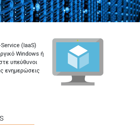
Service (IaaS)
υργικό Windows ή
ίστε υπεύθυνοι
τις ενημερώσεις
s