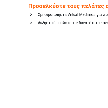
Προσελκύστε τους πελάτες 
Χρησιμοποιήστε Virtual Machines για w
Αυξήστε ή μειώστε τις δυνατότητες ανά
Βελτιώστε τις επιχειρηματικ
Συνδυάστε τις επιδόσεις ενός υπερυπολ
την ελαστικότητα του cloud
Ρυθμίστε το μέγεθος και τις επιδόσεις 
μπορεί να “σηκώσει” και τις μεγαλύτερ