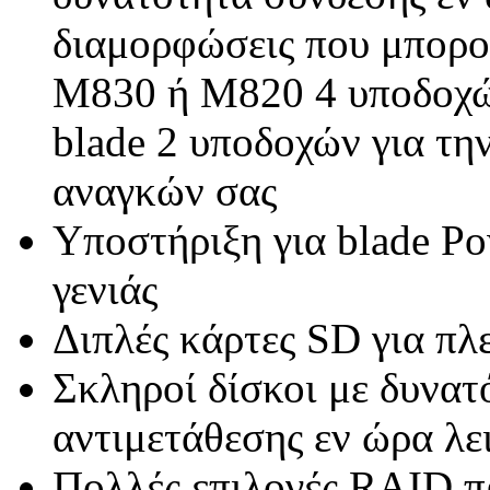
διαμορφώσεις που μπορο
M830 ή M820 4 υποδοχ
blade 2 υποδοχών για τ
αναγκών σας
Υποστήριξη για blade P
γενιάς
Διπλές κάρτες SD για πλ
Σκληροί δίσκοι με δυνατ
αντιμετάθεσης εν ώρα λε
Πολλές επιλογές RAID π