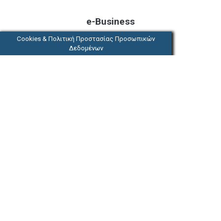
e-Business
Cookies & Πολιτική Προστασίας Προσωπικών
Δεδομένων
Εφαρμογές του Office, έξυπνες
υπηρεσίες cloud και κορυφαία ασφάλεια
Ξεκινήστε σήμερα