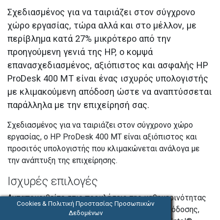
Σχεδιασμένος για να ταιριάζει στον σύγχρονο
χώρο εργασίας, τώρα αλλά και στο μέλλον, με
περίβλημα κατά 27% μικρότερο από την
προηγούμενη γενιά της HP, ο κομψά
επανασχεδιασμένος, αξιόπιστος και ασφαλής HP
ProDesk 400 MT είναι ένας ισχυρός υπολογιστής
με κλιμακούμενη απόδοση ώστε να αναπτύσσεται
παράλληλα με την επιχείρησή σας.
Σχεδιασμένος για να ταιριάζει στον σύγχρονο χώρο
εργασίας, ο HP ProDesk 400 MT είναι αξιόπιστος και
προσιτός υπολογιστής που κλιμακώνεται ανάλογα με
την ανάπτυξη της επιχείρησης.
Ισχυρές επιλογές
Ανταποκριθείτε στις προκλήσεις της καθημερινότητας
Cookies & Πολιτική Προστασίας Προσωπικών
με Intel® Core™ i3/i5/i7 processors υψηλής απόδοσης,
Δεδομένων