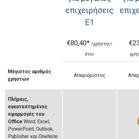
επιχειρήσεις
επιχ
E1
€80,40*
€2
/χρήστης/
έτος
χρή
Μέγιστος αριθμός
Απεριόριστος
Απερ
χρηστών
Πλήρεις,
εγκατεστημένες
εφαρμογές του
Office
Word, Excel,
PowerPoint, Outlook,
Publisher και OneNote