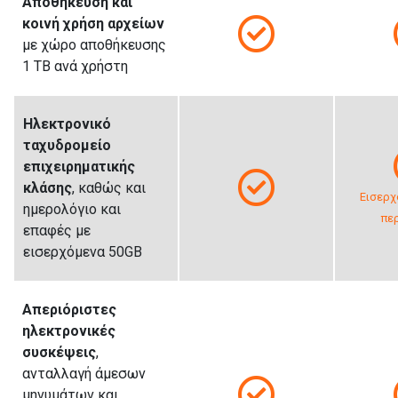
Αποθήκευση και
κοινή χρήση αρχείων
με χώρο αποθήκευσης
1 TB ανά χρήστη
Ηλεκτρονικό
ταχυδρομείο
επιχειρηματικής
κλάσης
, καθώς και
Εισερχ
ημερολόγιο και
πε
επαφές με
εισερχόμενα 50GB
Απεριόριστες
ηλεκτρονικές
συσκέψεις
,
ανταλλαγή άμεσων
μηνυμάτων και