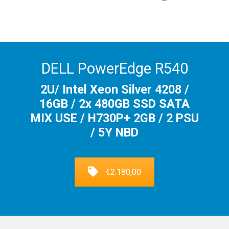
DELL PowerEdge R540
2U/ Intel Xeon Silver 4208 /
16GB / 2x 480GB SSD SATA
MIX USE / H730P+ 2GB / 2 PSU
/ 5Y NBD
€2.180,00