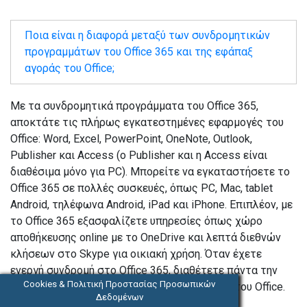
Ποια είναι η διαφορά μεταξύ των συνδρομητικών
προγραμμάτων του Office 365 και της εφάπαξ
αγοράς του Office;
Με τα συνδρομητικά προγράμματα του Office 365,
αποκτάτε τις πλήρως εγκατεστημένες εφαρμογές του
Office: Word, Excel, PowerPoint, OneNote, Outlook,
Publisher και Access (ο Publisher και η Access είναι
διαθέσιμα μόνο για PC). Μπορείτε να εγκαταστήσετε το
Office 365 σε πολλές συσκευές, όπως PC, Mac, tablet
Android, τηλέφωνα Android, iPad και iPhone. Επιπλέον, με
το Office 365 εξασφαλίζετε υπηρεσίες όπως χώρο
αποθήκευσης online με το OneDrive και λεπτά διεθνών
κλήσεων στο Skype για οικιακή χρήση. Όταν έχετε
ενεργή συνδρομή στο Office 365, διαθέτετε πάντα την
Cookies & Πολιτική Προστασίας Προσωπικών
πλέον ενημερωμένη έκδοση των εφαρμογών του Office.
Δεδομένων