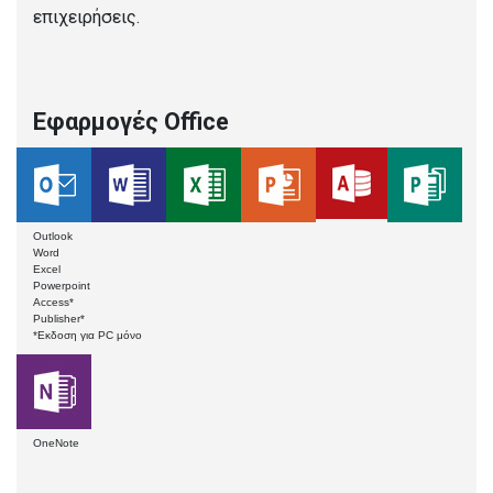
επιχειρήσεις.
Εφαρμογές Office
Outlook
Word
Excel
Powerpoint
Access*
Publisher*
*Εκδοση για PC μόνο
OneNote