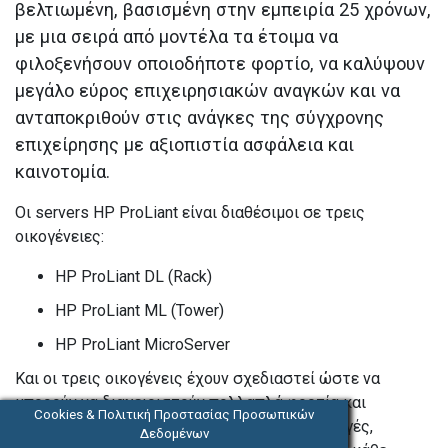
βελτιωμένη, βασισμένη στην εμπειρία 25 χρόνων,
με μια σειρά από μοντέλα τα έτοιμα να
φιλοξενήσουν οποιοδήποτε φορτίο, να καλύψουν
μεγάλο εύρος επιχειρησιακών αναγκών και να
ανταποκριθούν στις ανάγκες της σύγχρονης
επιχείρησης με αξιοπιστία ασφάλεια και
καινοτομία.
Οι servers HP ProLiant είναι διαθέσιμοι σε τρεις
οικογένειες:
HP ProLiant DL (Rack)
HP ProLiant ML (Tower)
HP ProLiant MicroServer
Και οι τρεις οικογένεις έχουν σχεδιαστεί ώστε να
μπορούν να διαχειριστούν πολλαπλά φορτία και
Cookies & Πολιτική Προστασίας Προσωπικών
υποδομές όπως Web, επιχειρησιακές εφαρμογές,
Δεδομένων