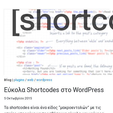
Blog
|
plugins
/
web
/
wordpress
Εύκολα Shortcodes στο WordPress
5 Οκτωβρίου 2015
Τα shortcodes είναι ένα είδος “μακροεντολών” με τις