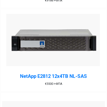
€
9166
+ΦΠΑ
NetApp E2812 12x4TB NL-SAS
€
5500
+ΦΠΑ