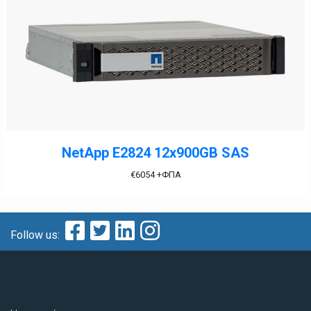
NetApp E2824 12x900GB SAS
€
6054
+ΦΠΑ
Follow us: