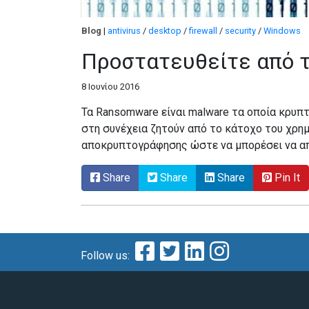
Blog
|
antivirus
/
desktop
/
firewall
/
security
/
Windows
Προστατευθείτε από
8 Ιουνίου 2016
Τα Ransomware είναι malware τα οποία κρυπ
στη συνέχεια ζητούν από το κάτοχο του χρημ
αποκρυπτογράφησης ώστε να μπορέσει να απ
Share
Share
Share
Pin It
Follow us: