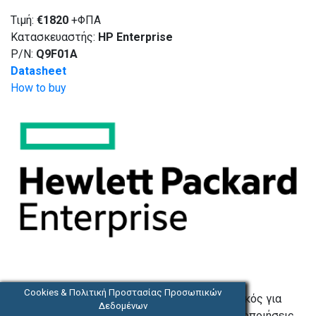
Τιμή:
€
1820
+ΦΠΑ
Κατασκευαστής:
HP Enterprise
P/N:
Q9F01A
Datasheet
How to buy
Cookies & Πολιτική Προστασίας Προσωπικών
Ένας ασφαλής, υψηλής απόδοσης server ιδανικός για
Δεδομένων
βάσεις δεδομένων, virtualization και άλλες υλοποιήσεις