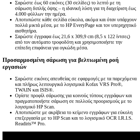
Σαρώστε έως 60 εικόνες (30 σελίδες) το λεπτό με τη
σάρωση διπλής όψης – η ιδανική λύση για τη διαχείριση έως
4.000 φύλλων την ημέρα.
Αποτυπώστε κάθε σελίδα εύκολα, ακόμα και όταν υπάρχουν
πολλά μικτά μέσα, με το HP EveryPage και τον υπερηχητικό
αισθητήρα.
Σαρώστε έγγραφα έως 21,6 x 309,9 cm (8,5 x 122 ίντσες)
από τον αυτόματο τροφοδότη και χρησιμοποιήστε την
επίπεδη επιφάνεια για ογκώδη μέσα.
Προσαρμοσμένη σάρωση για βελτιωμένη ροή
εργασιών
Σαρώστε εικόνες απευθείας σε εφαρμογές με τα παρεχόμενα
και πλήρως λειτουργικά λογισμικά Kofax VRS Pro®,
TWAIN και ISIS®.
Ορίστε προφίλ σάρωσης για κοινούς τύπους εγγράφων και
πραγματοποιήστε σάρωση σε πολλούς προορισμούς με το
λογισμικό HP Scan.
Αποτυπώστε με ακρίβεια το κείμενο εγγράφων για εύκολη
επεξεργασία με το HP Scan και το λογισμικό OCR I.R.I.S.
Readiris™ Pro.