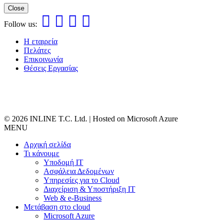
Close
Follow us:
Η εταιρεία
Πελάτες
Επικοινωνία
Θέσεις Εργασίας
© 2026 INLINE T.C. Ltd. | Hosted on Microsoft Azure
MENU
Αρχική σελίδα
Τι κάνουμε
Υποδομή ΙΤ
Ασφάλεια Δεδομένων
Υπηρεσίες για το Cloud
Διαχείριση & Υποστήριξη IT
Web & e-Business
Μετάβαση στο cloud
Microsoft Azure