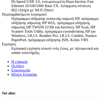
Hi-Speed USB 3.0, ενσωματωμένη θύρα δικτύου Fast
Ethernet 10/100/1000 Base-TX. Ασύρματη σύνδεση
802.11b/g/n με Wi-Fi Direct
Περιλαμβανόμενο λογισμικό:
Πρόγραμμα οδήγησης συσκευής σαρωτή HP, πρόγραμμα
οδήγησης σάρωσης HP WIA, πρόγραμμα οδήγησης
σάρωσης HP TWAIN (USB και δικτύου), HP Scan, HP
Scanner Tools Utility, πρόγραμμα εγκατάστασης HP για
Windows, I.R.I.S. Readiris Pro, I.R.I.S. Cardiris, Nuance
PaperPort, πρόγραμμα οδήγησης ISIS, Kofax VRS
Εγγύηση:
Εμπορική εγγύηση υλικού ενός έτους, με τηλεφωνική και
online υποστήριξη.
Η εταιρεία
Πελάτες
Επικοινωνία
Θέσεις Εργασίας
See also: