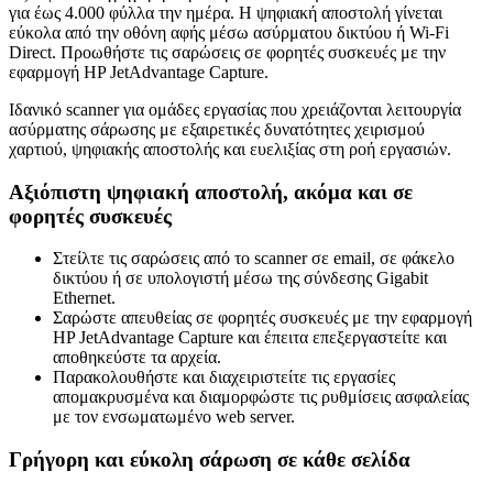
για έως 4.000 φύλλα την ημέρα. Η ψηφιακή αποστολή γίνεται
εύκολα από την οθόνη αφής μέσω ασύρματου δικτύου ή Wi-Fi
Direct. Προωθήστε τις σαρώσεις σε φορητές συσκευές με την
εφαρμογή HP JetAdvantage Capture.
Ιδανικό scanner για ομάδες εργασίας που χρειάζονται λειτουργία
ασύρματης σάρωσης με εξαιρετικές δυνατότητες χειρισμού
χαρτιού, ψηφιακής αποστολής και ευελιξίας στη ροή εργασιών.
Αξιόπιστη ψηφιακή αποστολή, ακόμα και σε
φορητές συσκευές
Στείλτε τις σαρώσεις από το scanner σε email, σε φάκελο
δικτύου ή σε υπολογιστή μέσω της σύνδεσης Gigabit
Ethernet.
Σαρώστε απευθείας σε φορητές συσκευές με την εφαρμογή
HP JetAdvantage Capture και έπειτα επεξεργαστείτε και
αποθηκεύστε τα αρχεία.
Παρακολουθήστε και διαχειριστείτε τις εργασίες
απομακρυσμένα και διαμορφώστε τις ρυθμίσεις ασφαλείας
με τον ενσωματωμένο web server.
Γρήγορη και εύκολη σάρωση σε κάθε σελίδα