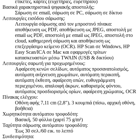
ετικέτες, κάρτες (ευχετήριες, ευρετηρίου)
Βασικά χαρακτηριστικά ψηφιακής αποστολής:
Σάρωση σε email, σάρωση σε PC, σάρωση σε δίκτυο
Λειτουργίες εισόδου σάρωσης:
Λειτουργία σάρωσης από τον μπροστινό πίνακα:
αποθήκευση ως PDF, αποθήκευση ως JPEG, αποστολή με
email ως PDF, αποστολή με email ως JPEG, αποστολή στο
cloud, καθημερινή σάρωση και αποθήκευση ως
επεξεργάσιμο κείμενο (OCR). HP Scan σε Windows, HP
Easy Scan/ICA σε Mac και εφαρμογές τρίτων
κατασκευαστών μέσω TWAIN (USB & δικτύου)
Λειτουργίες σαρωτή για προχωρημένους:
Αφαίρεση κενών σελίδων, αυτόματος προσανατολισμός,
αυτόματη ανίχνευση χρωμάτων, αυτόματη περικοπή,
αυτόματη έκθεση, αφαίρεση οπών, ευθυγράμμιση
περιεχομένου, απαλοιφή άκρων, καθαρισμός φόντου,
αυτόματος προσδιορισμός ορίων, αφαίρεση χρώματος, OCR
Πίνακας ελέγχου:
Οθόνη αφής 7,11 cm (2,8"), 3 κουμπιά (πίσω, αρχική οθόνη,
βοήθεια)
Χωρητικότητα αυτόματου τροφοδότη:
Βασική, 50 φύλλα (χαρτί 75 g/m²)
Ταχύτητα σάρωσης αυτόματου τροφοδότη:
Έως 30 σελ./60 εικ. το λεπτό
Συνδεσιμότητα: