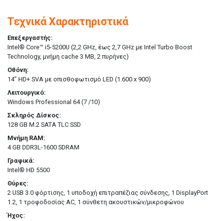
Τεχνικά Χαρακτηριστικά
Επεξεργαστής:
Intel® Core™ i5-5200U (2,2 GHz, έως 2,7 GHz με Intel Turbo Boost
Technology, μνήμη cache 3 MB, 2 πυρήνες)
Οθόνη:
14" HD+ SVA με οπισθοφωτισμό LED (1.600 x 900)
Λειτουργικό:
Windows Professional 64 (7 /10)
Σκληρός Δίσκος:
128 GB M.2 SATA TLC SSD
Μνήμη RAM:
4 GB DDR3L-1600 SDRAM
Γραφικά:
Intel® HD 5500
Θύρες:
2 USB 3.0 φόρτισης, 1 υποδοχή επιτραπέζιας σύνδεσης, 1 DisplayPort
1.2, 1 τροφοδοσίας AC, 1 σύνθετη ακουστικών/μικροφώνου
Ήχος: