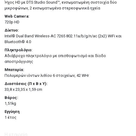
Ήχος HD με DTS Studio Sound™, ενσωματωμένη συστοιχία δύο
μικροφώνων, 2 ενσωματωμένα στερεοφωνικά ηχεία
Web Camera:
720p HD
Δίκτυο:
Intel® Dual Band Wireless-AC 7265 802.11a/b/g/n/ac (2x2) WiFi και
Bluetooth® 4.0
Πληκτρολόγιο:
Αδιάβροχο πληκτρολόγιο με οπισθοφωτισμό και δίοδο
αποστράγγισης
Μπαταρία:
Πολυμερών ιόντων λιθίου 6 στοιχείων, 42 WHr
Διαστάσεις (Π x Β x Υ):
33,8 x 23,35 x 1,59 cm
Βάρος:
1,51kg
Εγγύηση
1 έτος
Η εταιρεία