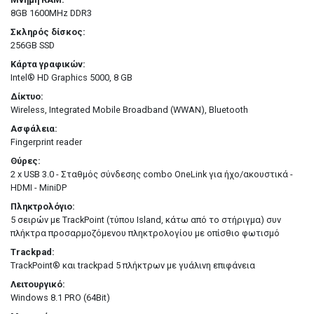
8GB 1600MHz DDR3
Σκληρός δίσκος:
256GB SSD
Κάρτα γραφικών:
Intel® HD Graphics 5000, 8 GB
Δίκτυο:
Wireless, Integrated Mobile Broadband (WWAN), Bluetooth
Ασφάλεια:
Fingerprint reader
Θύρες:
2 x USB 3.0 - Σταθμός σύνδεσης combo OneLink για ήχο/ακουστικά -
HDMI - MiniDP
Πληκτρολόγιο:
5 σειρών με TrackPoint (τύπου Island, κάτω από το στήριγμα) συν
πλήκτρα προσαρμοζόμενου πληκτρολογίου με οπίσθιο φωτισμό
Trackpad:
TrackPoint® και trackpad 5 πλήκτρων με γυάλινη επιφάνεια
Λειτουργικό:
Windows 8.1 PRO (64Bit)