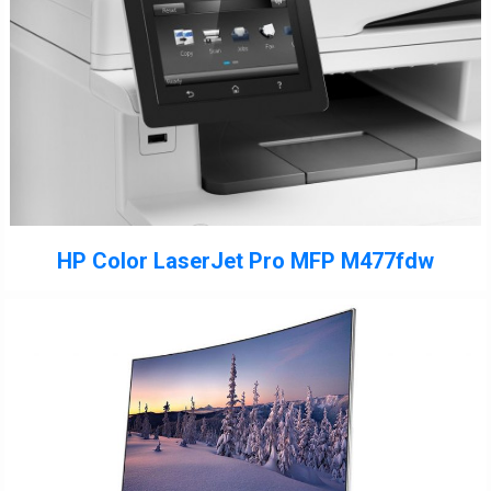
HP Color LaserJet Pro MFP M477fdw