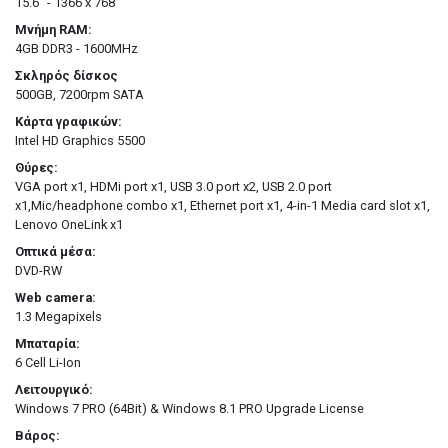
15.6'' - 1366 x 768
Μνήμη RAM:
4GB DDR3 - 1600MHz
Σκληρός δίσκος
500GB, 7200rpm SATA
Κάρτα γραφικών:
Intel HD Graphics 5500
Θύρες:
VGA port x1, HDMi port x1, USB 3.0 port x2, USB 2.0 port
x1,Mic/headphone combo x1, Ethernet port x1, 4-in-1 Media card slot x1,
Lenovo OneLink x1
Οπτικά μέσα:
DVD-RW
Web camera:
1.3 Megapixels
Μπαταρία:
6 Cell Li-Ion
Λειτουργικό:
Windows 7 PRO (64Bit) & Windows 8.1 PRO Upgrade License
Βάρος: