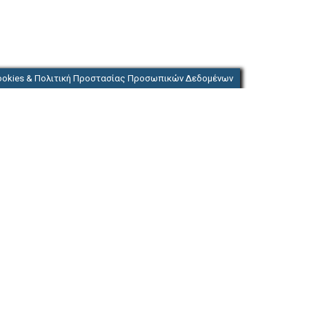
ookies & Πολιτική Προστασίας Προσωπικών Δεδομένων
, RAID
l
 x
Gb