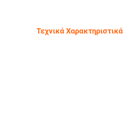
Τεχνικά Χαρακτηριστικά
Chassis:
Rack-
Χωρητικότητα:
24 SFF
Controller:
2x RAI
50
Δίσκοι SAS:
6x 90
Εξωτερική διασύνδεση:
Gb Fib
Διασύνδεση:
2x SAS
manag
Fibre
Εγγύηση
3 year